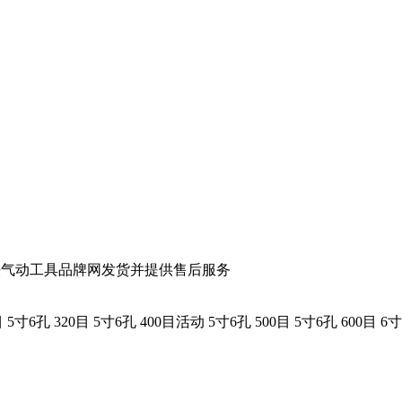
铁气动工具品牌网
发货并提供售后服务
目
5寸6孔 320目
5寸6孔 400目活动
5寸6孔 500目
5寸6孔 600目
6寸