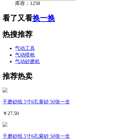
库存：
1258
看了又看
换一换
热搜推荐
气动工具
气动喷枪
气动砂磨机
推荐热卖
干磨砂纸 5寸6孔黄砂 50张一盒
￥
27.50
干磨砂纸 5寸6孔紫砂 50张一盒