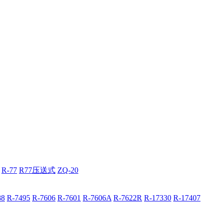
R-77
R77压送式
ZQ-20
88
R-7495
R-7606
R-7601
R-7606A
R-7622R
R-17330
R-17407