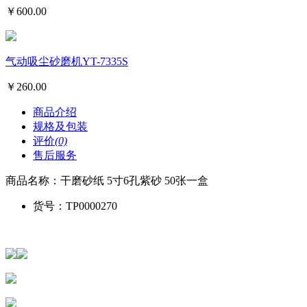
￥
600.00
气动吸尘砂磨机YT-7335S
￥
260.00
商品介绍
规格及包装
评价
(0)
售后服务
商品名称：
干磨砂纸 5寸6孔紫砂 50张一盒
货号：
TP0000270