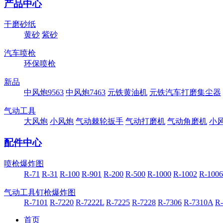
产品中心
干磨砂纸
黄砂
紫砂
汽车喷枪
环保喷枪
新品
中风炮9563
中风炮7463
元铁黄油机
元铁汽车打磨集尘器
气动工具
大风炮
小风炮
气动棘轮扳手
气动打磨机
气动角磨机
小
配件中心
喷枪爆炸图
R-71
R-31
R-100
R-901
R-200
R-500
R-1000
R-1002
R-1006
气动工具钉枪爆炸图
R-7101
R-7220
R-7222L
R-7225
R-7228
R-7306
R-7310A
R
首页