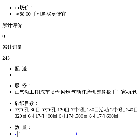
市场价：
￥
68.00
手机购买更便宜
累计评价
0
累计销量
243
配 送：
服 务：
由
气动工具|汽车喷枪|风炮|气动打磨机|棘轮扳手厂家-元
砂纸目数：
5寸6孔 80目
5寸6孔 120目
5寸6孔 180目活动
5寸6孔 240
320目
6寸17孔400目
6寸17孔500目
6寸17孔600目
数 量：
-
+