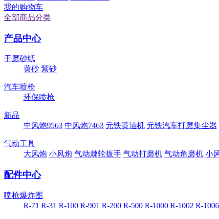
我的购物车
全部商品分类
产品中心
干磨砂纸
黄砂
紫砂
汽车喷枪
环保喷枪
新品
中风炮9563
中风炮7463
元铁黄油机
元铁汽车打磨集尘器
气动工具
大风炮
小风炮
气动棘轮扳手
气动打磨机
气动角磨机
小
配件中心
喷枪爆炸图
R-71
R-31
R-100
R-901
R-200
R-500
R-1000
R-1002
R-1006