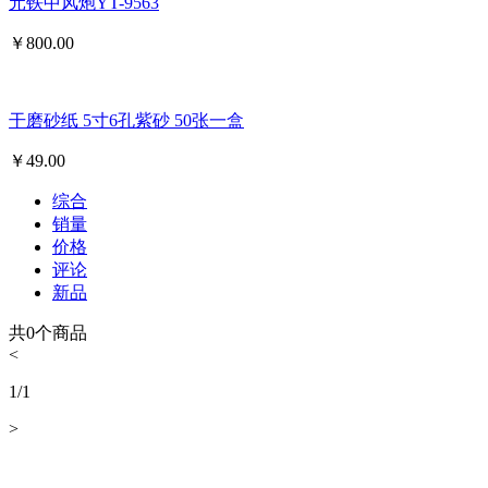
元铁中风炮YT-9563
￥
800.00
干磨砂纸 5寸6孔紫砂 50张一盒
￥
49.00
综合
销量
价格
评论
新品
共
0
个商品
<
1
/
1
>