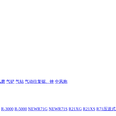
风磨
气铲
气钻
气动往复锯、锉
中风炮
R-3000
R-5000
NEWR71G
NEWR71S
R21XG
R21XS
R71压送式