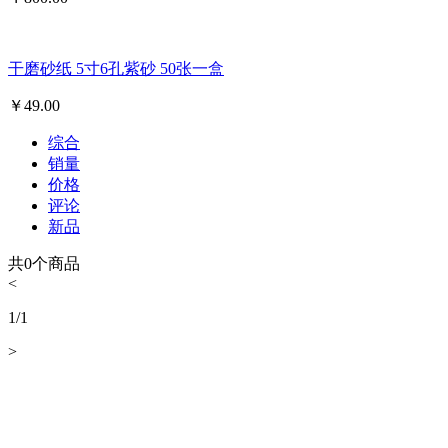
干磨砂纸 5寸6孔紫砂 50张一盒
￥
49.00
综合
销量
价格
评论
新品
共
0
个商品
<
1
/
1
>