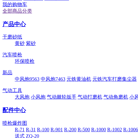
我的购物车
全部商品分类
产品中心
干磨砂纸
黄砂
紫砂
汽车喷枪
环保喷枪
新品
中风炮9563
中风炮7463
元铁黄油机
元铁汽车打磨集尘器
气动工具
大风炮
小风炮
气动棘轮扳手
气动打磨机
气动角磨机
小
配件中心
喷枪爆炸图
R-71
R-31
R-100
R-901
R-200
R-500
R-1000
R-1002
R-1006
送式
ZQ-20